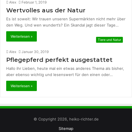
Alex
Februar 1, 2019
Wertvolles aus der Natur
Es ist soweit: Wir trauen unseren Supermärkten nicht mehr über
den Weg. Und wen wundert’s? Ein Skandal jagt dieser Tage…
Weiterlesen »
Tiere und Natur
Alex
Januar 30, 2019
Pflegepferd perfekt ausgestattet
Hallo ihr Lieben, heute mal ein etwas anderes Thema als bisher,
aber ebenso wichtig und lesenswert für den einen oder…
Weiterlesen »
© Copyright 2026, heiko-richter.de
Sitemap