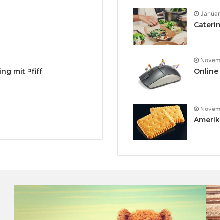
Januar
Cateri
Novemb
ng mit Pfiff
Online
Novemb
Amerik