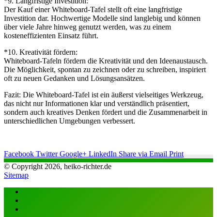
*9. Langfristige Investition:
Der Kauf einer Whiteboard-Tafel stellt oft eine langfristige
Investition dar. Hochwertige Modelle sind langlebig und können
über viele Jahre hinweg genutzt werden, was zu einem
kosteneffizienten Einsatz führt.
*10. Kreativität fördern:
Whiteboard-Tafeln fördern die Kreativität und den Ideenaustausch.
Die Möglichkeit, spontan zu zeichnen oder zu schreiben, inspiriert
oft zu neuen Gedanken und Lösungsansätzen.
Fazit: Die Whiteboard-Tafel ist ein äußerst vielseitiges Werkzeug,
das nicht nur Informationen klar und verständlich präsentiert,
sondern auch kreatives Denken fördert und die Zusammenarbeit in
unterschiedlichen Umgebungen verbessert.
Facebook
Twitter
Google+
LinkedIn
Share via Email
Print
© Copyright 2026, heiko-richter.de
Sitemap
Facebook
Twitter
WhatsApp
Telegram
Close