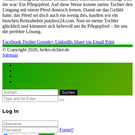
die war: Ein Pflegepferd. Auf diese Weise konnte meine Tochter den
Umgang mit einem Pferd dennoch lernen. Damit sie das Gefühl
hatte, das Pferd sei doch auch ein wenig ihrs, kauften wir ein
bisschen Reitzubehör putzbox24.com. Nun ist meine Tochter
glücklich und kümmert sich liebevoll um ihr Pflegepferd – für uns
die perfekte Lösung.
Facebook
Twitter
Google+
LinkedIn
Share via Email
Print
© Copyright 2026, heiko-richter.de
Sitemap
Facebook
Twitter
WhatsApp
Telegram
Close
Suchen
nach:
Close
Log In
Forget?