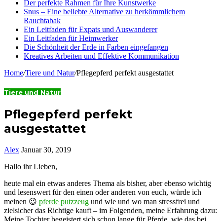
Der perfekte Rahmen für Ihre Kunstwerke
Snus – Eine beliebte Alternative zu herkömmlichem
Rauchtabak
Ein Leitfaden für Expats und Auswanderer
Ein Leitfaden für Heimwerker
Die Schönheit der Erde in Farben eingefangen
Kreatives Arbeiten und Effektive Kommunikation
Home
/
Tiere und Natur
/
Pflegepferd perfekt ausgestattet
Tiere und Natur
Pflegepferd perfekt
ausgestattet
Alex
Januar 30, 2019
Hallo ihr Lieben,
heute mal ein etwas anderes Thema als bisher, aber ebenso wichtig
und lesenswert für den einen oder anderen von euch, würde ich
meinen 😉
pferde putzzeug
und wie und wo man stressfrei und
zielsicher das Richtige kauft – im Folgenden, meine Erfahrung dazu:
Meine Tochter begeistert sich schon lange für Pferde, wie das bei