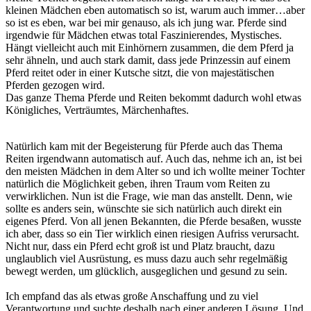
kleinen Mädchen eben automatisch so ist, warum auch immer…aber
so ist es eben, war bei mir genauso, als ich jung war. Pferde sind
irgendwie für Mädchen etwas total Faszinierendes, Mystisches.
Hängt vielleicht auch mit Einhörnern zusammen, die dem Pferd ja
sehr ähneln, und auch stark damit, dass jede Prinzessin auf einem
Pferd reitet oder in einer Kutsche sitzt, die von majestätischen
Pferden gezogen wird.
Das ganze Thema Pferde und Reiten bekommt dadurch wohl etwas
Königliches, Verträumtes, Märchenhaftes.
Natürlich kam mit der Begeisterung für Pferde auch das Thema
Reiten irgendwann automatisch auf. Auch das, nehme ich an, ist bei
den meisten Mädchen in dem Alter so und ich wollte meiner Tochter
natürlich die Möglichkeit geben, ihren Traum vom Reiten zu
verwirklichen. Nun ist die Frage, wie man das anstellt. Denn, wie
sollte es anders sein, wünschte sie sich natürlich auch direkt ein
eigenes Pferd. Von all jenen Bekannten, die Pferde besaßen, wusste
ich aber, dass so ein Tier wirklich einen riesigen Aufriss verursacht.
Nicht nur, dass ein Pferd echt groß ist und Platz braucht, dazu
unglaublich viel Ausrüstung, es muss dazu auch sehr regelmäßig
bewegt werden, um glücklich, ausgeglichen und gesund zu sein.
Ich empfand das als etwas große Anschaffung und zu viel
Verantwortung und suchte deshalb nach einer anderen Lösung. Und