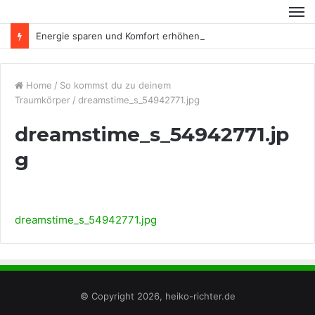
Energie sparen und Komfort erhöhen
Home
/
So kommst du zu deinem
Traumkörper
/
dreamstime_s_54942771.jpg
dreamstime_s_54942771.jp
g
dreamstime_s_54942771.jpg
© Copyright 2026, heiko-richter.de