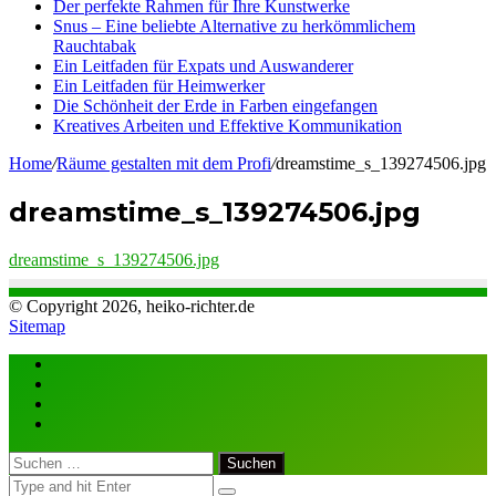
Der perfekte Rahmen für Ihre Kunstwerke
Snus – Eine beliebte Alternative zu herkömmlichem
Rauchtabak
Ein Leitfaden für Expats und Auswanderer
Ein Leitfaden für Heimwerker
Die Schönheit der Erde in Farben eingefangen
Kreatives Arbeiten und Effektive Kommunikation
Home
/
Räume gestalten mit dem Profi
/
dreamstime_s_139274506.jpg
dreamstime_s_139274506.jpg
dreamstime_s_139274506.jpg
© Copyright 2026, heiko-richter.de
Sitemap
Close
Suchen
nach: