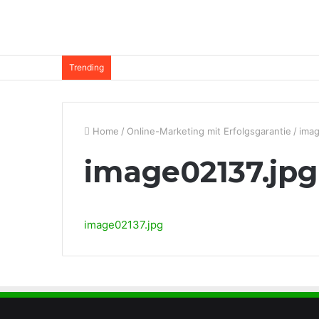
Trending
Home
/
Online-Marketing mit Erfolgsgarantie
/
imag
image02137.jpg
image02137.jpg