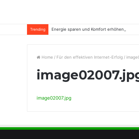
Energie sparen und Komfort erhöhen
Trending
Home
/
Für den effektiven Internet-Erfolg
/
image
image02007.jp
image02007.jpg