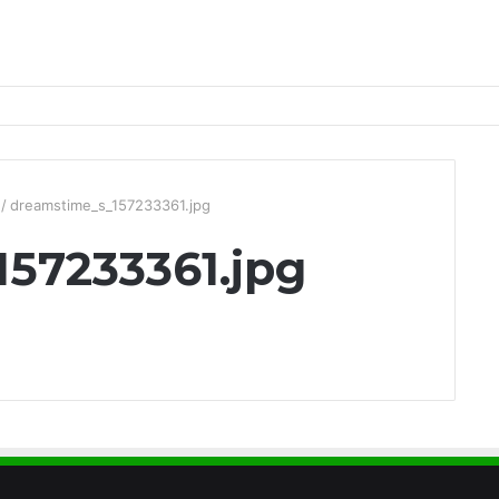
/
dreamstime_s_157233361.jpg
57233361.jpg