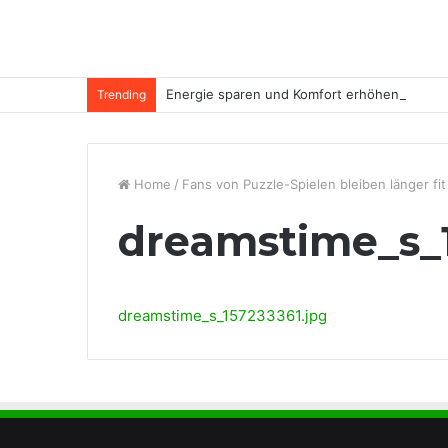
Energie sparen und Komfort erhöhen
Trending
Home
/
Fans von Puzzle-Spielen bleiben länger fit
dreamstime_s_1
dreamstime_s_157233361.jpg