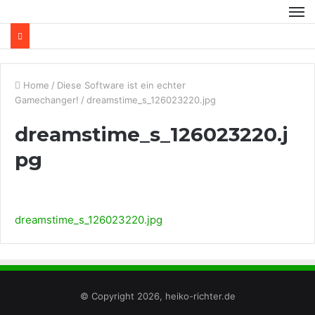
Home
/
Diese Software ist ein echter
Gamechanger!
/
dreamstime_s_126023220.jpg
dreamstime_s_126023220.j
pg
dreamstime_s_126023220.jpg
© Copyright 2026, heiko-richter.de