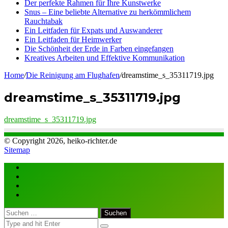
Der perfekte Rahmen für Ihre Kunstwerke
Snus – Eine beliebte Alternative zu herkömmlichem
Rauchtabak
Ein Leitfaden für Expats und Auswanderer
Ein Leitfaden für Heimwerker
Die Schönheit der Erde in Farben eingefangen
Kreatives Arbeiten und Effektive Kommunikation
Home
/
Die Reinigung am Flughafen
/
dreamstime_s_35311719.jpg
dreamstime_s_35311719.jpg
dreamstime_s_35311719.jpg
© Copyright 2026, heiko-richter.de
Sitemap
Close
Suchen
nach: