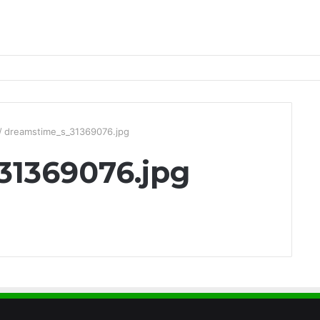
/
dreamstime_s_31369076.jpg
31369076.jpg