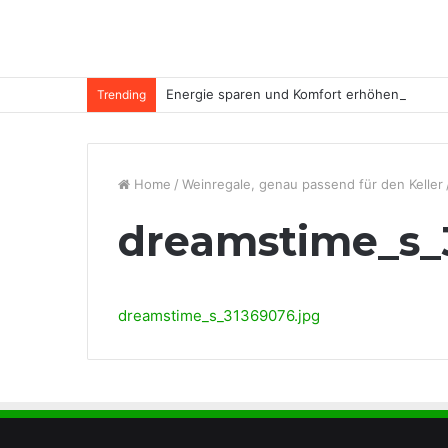
Energie sparen und Komfort erhöhen
Trending
Home
/
Weinregale, genau passend für den Keller
dreamstime_s_
dreamstime_s_31369076.jpg