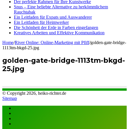
Der perfekte Rahmen für Ihre Kunstwerke
Snus – Eine beliebte Alternative zu herkömmlichem
Rauchtabak
Ein Leitfaden für Expats und Auswanderer
Ein Leitfaden für Heimwerker
Die Schönheit der Erde in Farben eingefangen
Kreatives Arbeiten und Effektive Kommunikation
Home
/
River Online: Online-Marketing mit Pfiff
/
golden-gate-bridge-
1113tm-bkgd-25.jpg
golden-gate-bridge-1113tm-bkgd-
25.jpg
© Copyright 2026, heiko-richter.de
Sitemap
Close