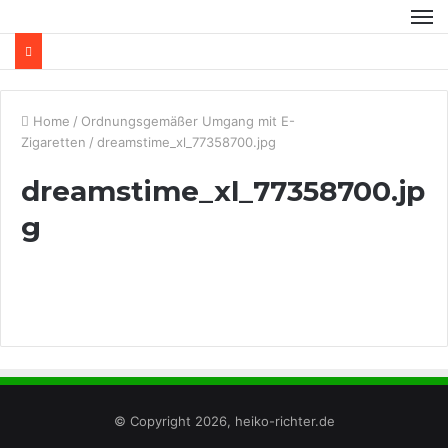
Home
/
Ordnungsgemäßer Umgang mit E-
Zigaretten
/
dreamstime_xl_77358700.jpg
dreamstime_xl_77358700.jp
g
© Copyright 2026, heiko-richter.de