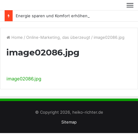
Energie sparen und Komfort erhöhen
Home
/
Online-Marketing, das überzeugt
/
image02086.jpg
image02086.jpg
image02086.jpg
© Copyright 2026, heiko-richter.de
Sitemap