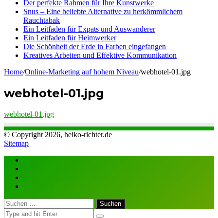
Der perfekte Rahmen für Ihre Kunstwerke
Snus – Eine beliebte Alternative zu herkömmlichem
Rauchtabak
Ein Leitfaden für Expats und Auswanderer
Ein Leitfaden für Heimwerker
Die Schönheit der Erde in Farben eingefangen
Kreatives Arbeiten und Effektive Kommunikation
Home
/
Online-Marketing auf hohem Niveau
/
webhotel-01.jpg
webhotel-01.jpg
webhotel-01.jpg
© Copyright 2026, heiko-richter.de
Sitemap
Close
Suchen
nach: