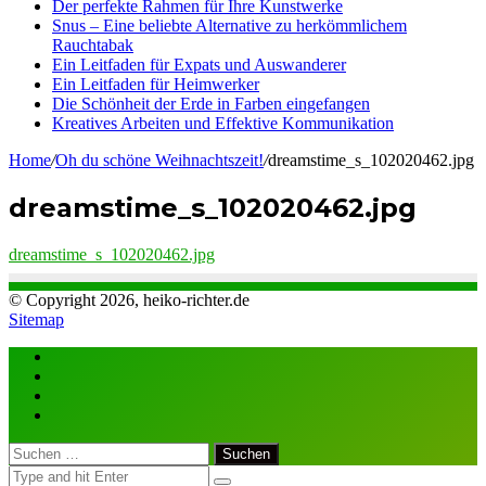
Der perfekte Rahmen für Ihre Kunstwerke
Snus – Eine beliebte Alternative zu herkömmlichem
Rauchtabak
Ein Leitfaden für Expats und Auswanderer
Ein Leitfaden für Heimwerker
Die Schönheit der Erde in Farben eingefangen
Kreatives Arbeiten und Effektive Kommunikation
Home
/
Oh du schöne Weihnachtszeit!
/
dreamstime_s_102020462.jpg
dreamstime_s_102020462.jpg
dreamstime_s_102020462.jpg
© Copyright 2026, heiko-richter.de
Sitemap
Close
Suchen
nach: