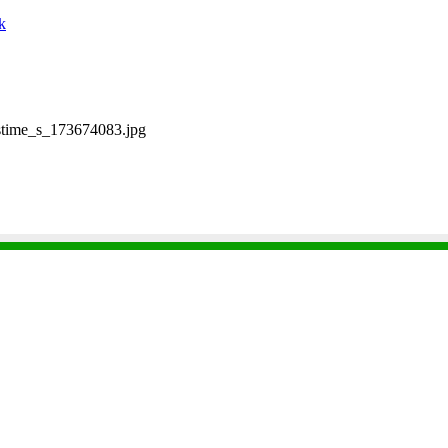
k
time_s_173674083.jpg