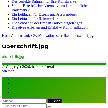
Der perfekte Rahmen für Ihre Kunstwerke
Snus – Eine beliebte Alternative zu herkömmlichem
Rauchtabak
Ein Leitfaden für Expats und Auswanderer
Ein Leitfaden für Heimwerker
Die Schönheit der Erde in Farben eingefangen
Kreatives Arbeiten und Effektive Kommunikation
Home
/
Lebenslauf, CV, Motivationsschreiben
/
uberschrift.jpg
uberschrift.jpg
uberschrift.jpg
© Copyright 2026, heiko-richter.de
Sitemap
Close
Suchen
nach: