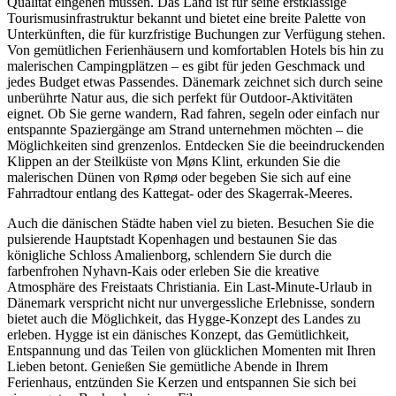
Qualität eingehen müssen. Das Land ist für seine erstklassige
Tourismusinfrastruktur bekannt und bietet eine breite Palette von
Unterkünften, die für kurzfristige Buchungen zur Verfügung stehen.
Von gemütlichen Ferienhäusern und komfortablen Hotels bis hin zu
malerischen Campingplätzen – es gibt für jeden Geschmack und
jedes Budget etwas Passendes. Dänemark zeichnet sich durch seine
unberührte Natur aus, die sich perfekt für Outdoor-Aktivitäten
eignet. Ob Sie gerne wandern, Rad fahren, segeln oder einfach nur
entspannte Spaziergänge am Strand unternehmen möchten – die
Möglichkeiten sind grenzenlos. Entdecken Sie die beeindruckenden
Klippen an der Steilküste von Møns Klint, erkunden Sie die
malerischen Dünen von Rømø oder begeben Sie sich auf eine
Fahrradtour entlang des Kattegat- oder des Skagerrak-Meeres.
Auch die dänischen Städte haben viel zu bieten. Besuchen Sie die
pulsierende Hauptstadt Kopenhagen und bestaunen Sie das
königliche Schloss Amalienborg, schlendern Sie durch die
farbenfrohen Nyhavn-Kais oder erleben Sie die kreative
Atmosphäre des Freistaats Christiania. Ein Last-Minute-Urlaub in
Dänemark verspricht nicht nur unvergessliche Erlebnisse, sondern
bietet auch die Möglichkeit, das Hygge-Konzept des Landes zu
erleben. Hygge ist ein dänisches Konzept, das Gemütlichkeit,
Entspannung und das Teilen von glücklichen Momenten mit Ihren
Lieben betont. Genießen Sie gemütliche Abende in Ihrem
Ferienhaus, entzünden Sie Kerzen und entspannen Sie sich bei