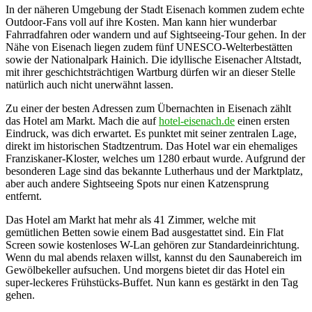
In der näheren Umgebung der Stadt Eisenach kommen zudem echte
Outdoor-Fans voll auf ihre Kosten. Man kann hier wunderbar
Fahrradfahren oder wandern und auf Sightseeing-Tour gehen. In der
Nähe von Eisenach liegen zudem fünf UNESCO-Welterbestätten
sowie der Nationalpark Hainich. Die idyllische Eisenacher Altstadt,
mit ihrer geschichtsträchtigen Wartburg dürfen wir an dieser Stelle
natürlich auch nicht unerwähnt lassen.
Zu einer der besten Adressen zum Übernachten in Eisenach zählt
das Hotel am Markt. Mach die auf
hotel-eisenach.de
einen ersten
Eindruck, was dich erwartet. Es punktet mit seiner zentralen Lage,
direkt im historischen Stadtzentrum. Das Hotel war ein ehemaliges
Franziskaner-Kloster, welches um 1280 erbaut wurde. Aufgrund der
besonderen Lage sind das bekannte Lutherhaus und der Marktplatz,
aber auch andere Sightseeing Spots nur einen Katzensprung
entfernt.
Das Hotel am Markt hat mehr als 41 Zimmer, welche mit
gemütlichen Betten sowie einem Bad ausgestattet sind. Ein Flat
Screen sowie kostenloses W-Lan gehören zur Standardeinrichtung.
Wenn du mal abends relaxen willst, kannst du den Saunabereich im
Gewölbekeller aufsuchen. Und morgens bietet dir das Hotel ein
super-leckeres Frühstücks-Buffet. Nun kann es gestärkt in den Tag
gehen.