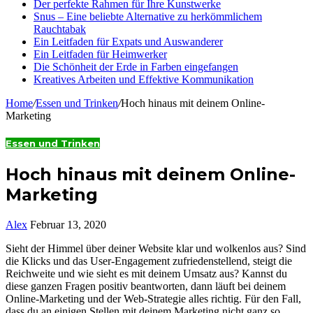
Der perfekte Rahmen für Ihre Kunstwerke
Snus – Eine beliebte Alternative zu herkömmlichem
Rauchtabak
Ein Leitfaden für Expats und Auswanderer
Ein Leitfaden für Heimwerker
Die Schönheit der Erde in Farben eingefangen
Kreatives Arbeiten und Effektive Kommunikation
Home
/
Essen und Trinken
/
Hoch hinaus mit deinem Online-
Marketing
Essen und Trinken
Hoch hinaus mit deinem Online-
Marketing
Alex
Februar 13, 2020
Sieht der Himmel über deiner Website klar und wolkenlos aus?
Sind
die Klicks und das User-Engagement zufriedenstellend, steigt die
Reichweite und wie sieht es mit deinem Umsatz aus? Kannst du
diese ganzen Fragen positiv beantworten, dann läuft bei deinem
Online-Marketing und der Web-Strategie alles richtig. Für den Fall,
dass du an einigen Stellen mit deinem Marketing nicht ganz so