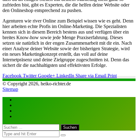
zufrieden bist, gibt es Experten, die die helfen deine Website oder
den Onlineshop entsprechend zu pushen.
Agenturen wie river Online zum Beispiel wissen wie es geht. Denn
hier arbeiten echte Profis im Online-Marketing. Die Spezialisten
kennen sich in diesem Bereich bestens aus und verfügen über ein
breites Know-how sowie jede Menge Praxiserfahrung. Dieses
setzen sie natürlich in der engen Zusammenarbeit mit dir ein. Nach
einer Analyse deiner Website sowie der bisherigen Strategie, wird
ein neues Marketingkonzept erstellt, das voll auf deine
Internetpräsenz und deine Zielgruppe zugeschnitten ist.
Denn das
sichert dir die nachhaltigsten und effektivsten Erfolge.
Facebook
Twitter
Google+
LinkedIn
Share via Email
Print
© Copyright 2026, heiko-richter.de
Sitemap
Facebook
Twitter
WhatsApp
Telegram
Close
Suchen
nach: