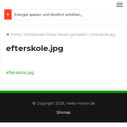
Energie sparen und Komfort erhöhen
Home
/
Gemeinsam etwas Neues gestalten
/
efterskole.jpg
efterskole.jpg
efterskole.jpg
© Copyright 2026, heiko-richter.de
Sitemap