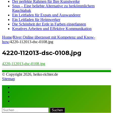
Der perfekte Rahmen für Ihre Kunstwerke
Snus – Eine beliebte Alternative zu herkömmlichem
Rauchtabak
Ein Leitfaden für Expats und Auswanderer
Ein Leitfaden für Heimwerker
Die Schönheit der Erde in Farben eingefangen
Kreatives Arbeiten und Effektive Kommunikation
Home
/
River Online überzeugt mit Kompetenz und Know-
how
/
4220-112013-dsc-0108.jpg
4220-112013-dsc-0108.jpg
4220-112013-dsc-0108.jpg
© Copyright 2026, heiko-richter.de
Sitemap
Close
Suchen