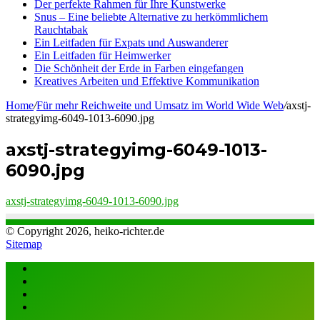
Der perfekte Rahmen für Ihre Kunstwerke
Snus – Eine beliebte Alternative zu herkömmlichem
Rauchtabak
Ein Leitfaden für Expats und Auswanderer
Ein Leitfaden für Heimwerker
Die Schönheit der Erde in Farben eingefangen
Kreatives Arbeiten und Effektive Kommunikation
Home
/
Für mehr Reichweite und Umsatz im World Wide Web
/
axstj-
strategyimg-6049-1013-6090.jpg
axstj-strategyimg-6049-1013-
6090.jpg
axstj-strategyimg-6049-1013-6090.jpg
© Copyright 2026, heiko-richter.de
Sitemap
Close