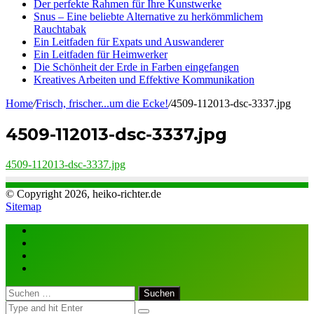
Der perfekte Rahmen für Ihre Kunstwerke
Snus – Eine beliebte Alternative zu herkömmlichem
Rauchtabak
Ein Leitfaden für Expats und Auswanderer
Ein Leitfaden für Heimwerker
Die Schönheit der Erde in Farben eingefangen
Kreatives Arbeiten und Effektive Kommunikation
Home
/
Frisch, frischer...um die Ecke!
/
4509-112013-dsc-3337.jpg
4509-112013-dsc-3337.jpg
4509-112013-dsc-3337.jpg
© Copyright 2026, heiko-richter.de
Sitemap
Close
Suchen
nach: