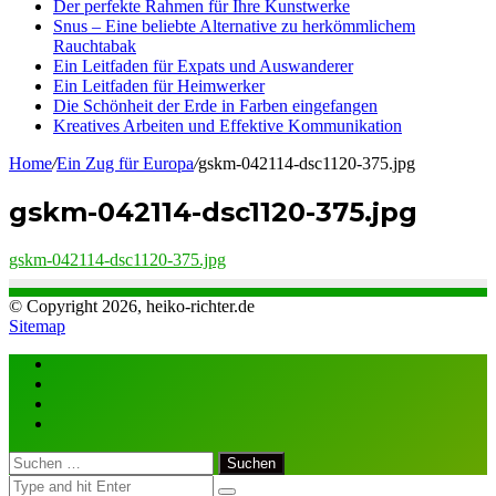
Der perfekte Rahmen für Ihre Kunstwerke
Snus – Eine beliebte Alternative zu herkömmlichem
Rauchtabak
Ein Leitfaden für Expats und Auswanderer
Ein Leitfaden für Heimwerker
Die Schönheit der Erde in Farben eingefangen
Kreatives Arbeiten und Effektive Kommunikation
Home
/
Ein Zug für Europa
/
gskm-042114-dsc1120-375.jpg
gskm-042114-dsc1120-375.jpg
gskm-042114-dsc1120-375.jpg
© Copyright 2026, heiko-richter.de
Sitemap
Close
Suchen
nach: