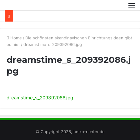
Home
/
Die schönsten skandinavischen Einrichtungsideen gibt
es hier
/
dreamstime_s_209392086.jpg
dreamstime_s_209392086.j
pg
dreamstime_s_209392086.jpg
© Copyright 2026, heiko-richter.de