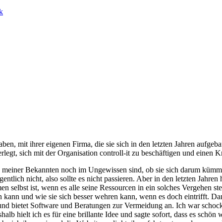
k
aben, mit ihrer eigenen Firma, die sie sich in den letzten Jahren aufge
legt, sich mit der Organisation controll-it zu beschäftigen und einen K
n meiner Bekannten noch im Ungewissen sind, ob sie sich darum kümmern
eigentlich nicht, also sollte es nicht passieren. Aber in den letzten J
n selbst ist, wenn es alle seine Ressourcen in ein solches Vergehen st
n kann und wie sie sich besser wehren kann, wenn es doch eintrifft. Dan
d bietet Software und Beratungen zur Vermeidung an. Ich war schockiert
alb hielt ich es für eine brillante Idee und sagte sofort, dass es sch