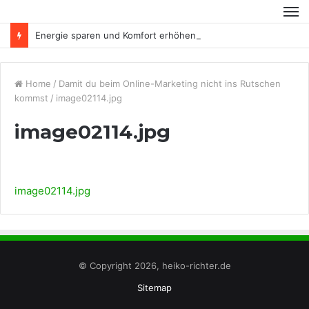
Energie sparen und Komfort erhöhen
Home
/
Damit du beim Online-Marketing nicht ins Rutschen
kommst
/
image02114.jpg
image02114.jpg
image02114.jpg
© Copyright 2026, heiko-richter.de
Sitemap