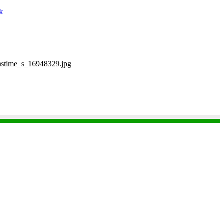
k
stime_s_16948329.jpg