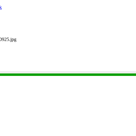
k
0925.jpg