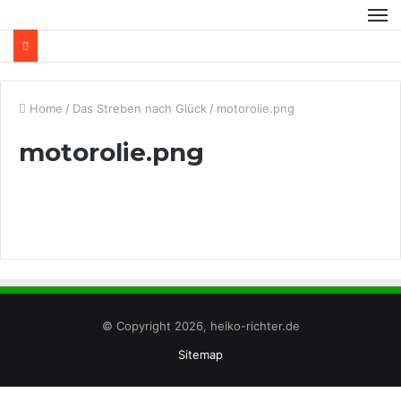
Home
/
Das Streben nach Glück
/
motorolie.png
motorolie.png
© Copyright 2026, heiko-richter.de
Sitemap