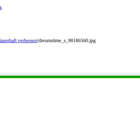
k
auerhaft verbessert
/
dreamstime_s_98186560.jpg